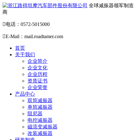
全球减振器领军制造
商

电话：0572-5015000

E-Mail：mail.roadtamer.com
首页
关于我们
企业简介
企业文化
企业历程
资质证书
企业荣誉
产品中心
双筒减振器
单筒减振器
阻尼器
电控减振器
磁流变减振器
改装减振器
研发智造