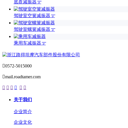
底盘减振器
𐆊
驾驶室空簧减振器
𐆊
驾驶室螺簧减振器
𐆊
乘用车减振器
𐆊

0572-5015000

mail.roadtamer.com






关于我们
企业简介
企业文化