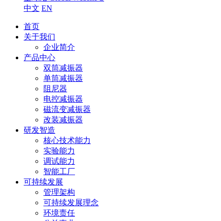
中文
EN
首页
关于我们
企业简介
产品中心
双筒减振器
单筒减振器
阻尼器
电控减振器
磁流变减振器
改装减振器
研发智造
核心技术能力
实验能力
调试能力
智能工厂
可持续发展
管理架构
可持续发展理念
环境责任