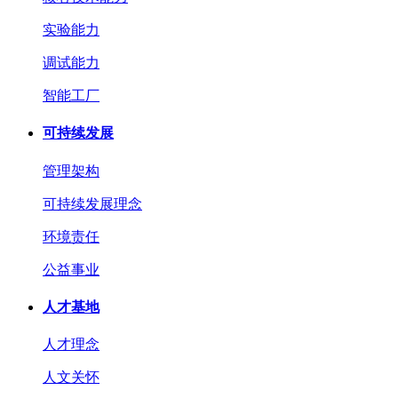
实验能力
调试能力
智能工厂
可持续发展
管理架构
可持续发展理念
环境责任
公益事业
人才基地
人才理念
人文关怀