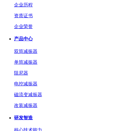
企业历程
资质证书
企业荣誉
产品中心
双筒减振器
单筒减振器
阻尼器
电控减振器
磁流变减振器
改装减振器
研发智造
核心技术能力